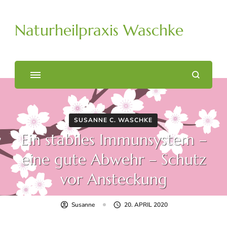
Naturheilpraxis Waschke
SUSANNE C. WASCHKE
Ein stabiles Immunsystem –
eine gute Abwehr – Schutz
vor Ansteckung
Susanne
20. APRIL 2020