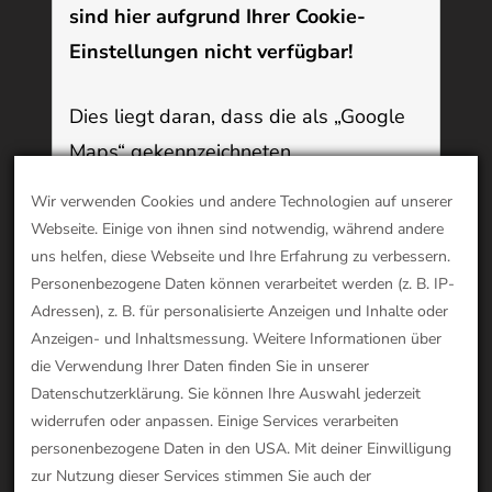
sind hier aufgrund Ihrer Cookie-
Einstellungen nicht verfügbar!
Dies liegt daran, dass die als „Google
Maps“ gekennzeichneten
Funktionen/Inhalte Cookies verwenden,
Wir verwenden Cookies und andere Technologien auf unserer
die Sie deaktiviert haben. Um diesen
Webseite. Einige von ihnen sind notwendig, während andere
Inhalt anzuzeigen oder diese
uns helfen, diese Webseite und Ihre Erfahrung zu verbessern.
Personenbezogene Daten können verarbeitet werden (z. B. IP-
Funktionalität zu nutzen, aktivieren Sie
Adressen), z. B. für personalisierte Anzeigen und Inhalte oder
bitte Cookies:
Klicken Sie hier, um Ihre
Anzeigen- und Inhaltsmessung. Weitere Informationen über
Cookie-Einstellungen zu öffnen
die Verwendung Ihrer Daten finden Sie in unserer
Datenschutzerklärung. Sie können Ihre Auswahl jederzeit
widerrufen oder anpassen. Einige Services verarbeiten
personenbezogene Daten in den USA. Mit deiner Einwilligung
zur Nutzung dieser Services stimmen Sie auch der