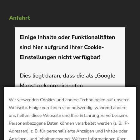
Anfahrt
Einige Inhalte oder Funktionalitäten
sind hier aufgrund Ihrer Cookie-
Einstellungen nicht verfügbar!
Dies liegt daran, dass die als „Google
Maps“ gekennzeichneten
Funktionen/Inhalte Cookies verwenden,
Wir verwenden Cookies und andere Technologien auf unserer
die Sie deaktiviert haben. Um diesen
Webseite. Einige von ihnen sind notwendig, während andere
Inhalt anzuzeigen oder diese
uns helfen, diese Webseite und Ihre Erfahrung zu verbessern.
Personenbezogene Daten können verarbeitet werden (z. B. IP-
Funktionalität zu nutzen, aktivieren Sie
Adressen), z. B. für personalisierte Anzeigen und Inhalte oder
bitte Cookies:
Klicken Sie hier, um Ihre
Anzeigen- und Inhaltsmessung. Weitere Informationen über