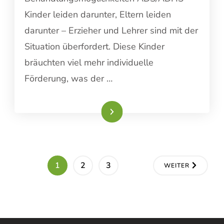
Kinder leiden darunter, Eltern leiden
darunter – Erzieher und Lehrer sind mit der
Situation überfordert. Diese Kinder
bräuchten viel mehr individuelle
Förderung, was der …
Weiterlesen
Seitennummerierung
SEITE
SEITE
SEITE
1
2
3
WEITER
der
Beiträge