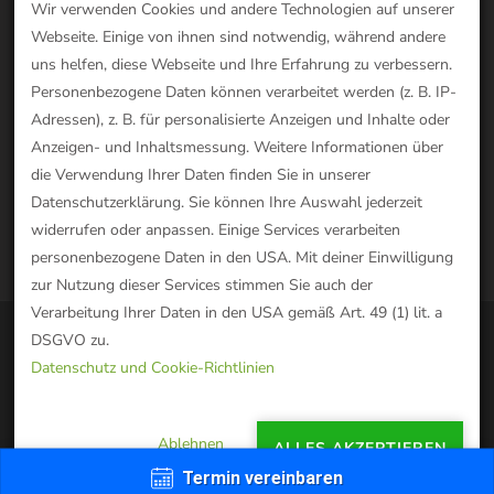
Wir verwenden Cookies und andere Technologien auf unserer
die Sie deaktiviert haben. Um diesen
Webseite. Einige von ihnen sind notwendig, während andere
Inhalt anzuzeigen oder diese
uns helfen, diese Webseite und Ihre Erfahrung zu verbessern.
Personenbezogene Daten können verarbeitet werden (z. B. IP-
Funktionalität zu nutzen, aktivieren Sie
Adressen), z. B. für personalisierte Anzeigen und Inhalte oder
bitte Cookies:
Klicken Sie hier, um Ihre
Anzeigen- und Inhaltsmessung. Weitere Informationen über
Cookie-Einstellungen zu öffnen
die Verwendung Ihrer Daten finden Sie in unserer
Datenschutzerklärung. Sie können Ihre Auswahl jederzeit
widerrufen oder anpassen. Einige Services verarbeiten
personenbezogene Daten in den USA. Mit deiner Einwilligung
zur Nutzung dieser Services stimmen Sie auch der
Verarbeitung Ihrer Daten in den USA gemäß Art. 49 (1) lit. a
DSGVO zu.
Naturheilpraxis Waschke 2023
Datenschutz und Cookie-Richtlinien
Blossom Spa | Entwickelt von
Blossom Themes
.
Präsentiert von
WordPress
.
Datenschutzerklärung
Ablehnen
ALLES AKZEPTIEREN
Termin vereinbaren