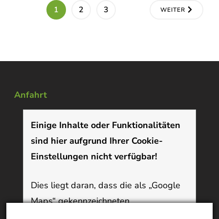
Seitennummerierung
SEITE
SEITE
SEITE
1
2
3
WEITER
der
Beiträge
Anfahrt
Einige Inhalte oder Funktionalitäten
sind hier aufgrund Ihrer Cookie-
Einstellungen nicht verfügbar!
Dies liegt daran, dass die als „Google
Maps“ gekennzeichneten
Funktionen/Inhalte Cookies verwenden,