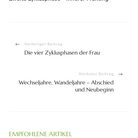
Beitragsnavigation
Vorheriger Beitrag
Die vier Zyklusphasen der Frau
Nächster Beitrag
Wechseljahre, Wandeljahre – Abschied
und Neubeginn
EMPFOHLENE ARTIKEL